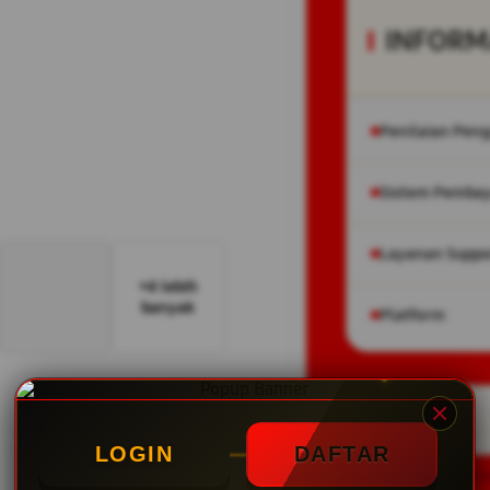
INFORM
Penilaian Pen
Sistem Pemba
Layanan Suppo
+4 lebih
banyak
Platform
LOGIN
DAFTAR
BONUS NEW 