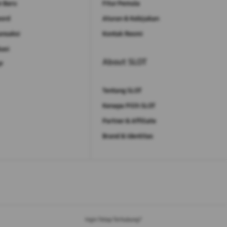
n Baru
Fitur Pemula
ord
Aturan & Kebijakan
ansaksi
Kontak Resmi
kasi
About SLOT
P
Tentang SLOT
Kenapa Pilih SLOT
Partner & Affiliate
Brand & Identitas
Ingin Tetap Terhubung?