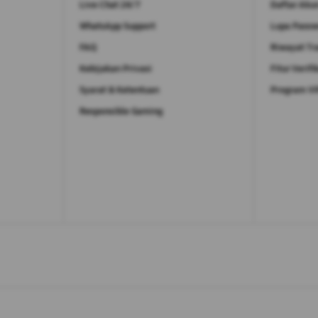
Live Chat 24/7
Daftar Aku
WhatsApp Support
Lupa Passw
FAQ
Riwayat Tr
Kebijakan Privasi
Fitur Verifi
Syarat & Ketentuan
Program VI
Responsible Gaming